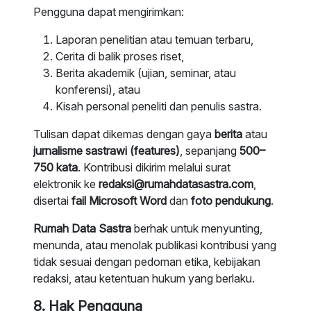
Pengguna dapat mengirimkan:
Laporan penelitian atau temuan terbaru,
Cerita di balik proses riset,
Berita akademik (ujian, seminar, atau
konferensi), atau
Kisah personal peneliti dan penulis sastra.
Tulisan dapat dikemas dengan gaya
berita
atau
jurnalisme sastrawi (features)
, sepanjang
500–
750 kata
. Kontribusi dikirim melalui surat
elektronik ke
redaksi@rumahdatasastra.com
,
disertai
fail Microsoft Word
dan
foto pendukung
.
Rumah Data Sastra
berhak untuk menyunting,
menunda, atau menolak publikasi kontribusi yang
tidak sesuai dengan pedoman etika, kebijakan
redaksi, atau ketentuan hukum yang berlaku.
8. Hak Pengguna