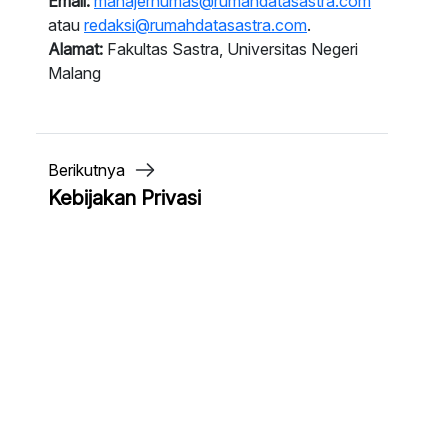
Email:
manajerhumas@rumahdatasastra.com
atau
redaksi@rumahdatasastra.com
.
Alamat:
Fakultas Sastra, Universitas Negeri
Malang
Berikutnya
Kebijakan Privasi