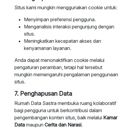
Situs kami mungkin menggunakan cookie untuk:
Menyimpan preferensi pengguna.
Menganalisis interaksi pengunjung dengan
situs.
Meningkatkan kecepatan akses dan
kenyamanan layanan.
Anda dapat menonaktifkan cookie melalui
pengaturan peramban, tetapi hal tersebut
mungkin memengaruhi pengalaman penggunaan
situs.
7. Penghapusan Data
Rumah Data Sastra membuka ruang kolaboratif
bagi pengguna untuk berkontribusi dalam
pengembangan konten situs, baik melalui
Kamar
Data
maupun
Cerita dan Narasi
.