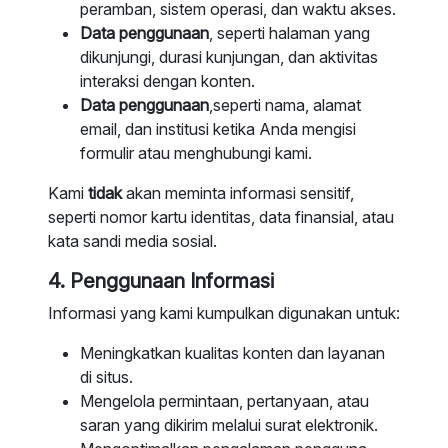
peramban, sistem operasi, dan waktu akses.
Data penggunaan
, seperti halaman yang
dikunjungi, durasi kunjungan, dan aktivitas
interaksi dengan konten.
Data penggunaan
,seperti nama, alamat
email, dan institusi ketika Anda mengisi
formulir atau menghubungi kami.
Kami
tidak
akan meminta informasi sensitif,
seperti nomor kartu identitas, data finansial, atau
kata sandi media sosial.
4. Penggunaan Informasi
Informasi yang kami kumpulkan digunakan untuk:
Meningkatkan kualitas konten dan layanan
di situs.
Mengelola permintaan, pertanyaan, atau
saran yang dikirim melalui surat elektronik.