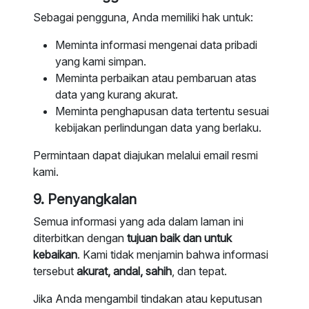
Sebagai pengguna, Anda memiliki hak untuk:
Meminta informasi mengenai data pribadi
yang kami simpan.
Meminta perbaikan atau pembaruan atas
data yang kurang akurat.
Meminta penghapusan data tertentu sesuai
kebijakan perlindungan data yang berlaku.
Permintaan dapat diajukan melalui email resmi
kami.
9. Penyangkalan
Semua informasi yang ada dalam laman ini
diterbitkan dengan
tujuan baik dan untuk
kebaikan
. Kami tidak menjamin bahwa informasi
tersebut
akurat, andal, sahih
, dan tepat.
Jika Anda mengambil tindakan atau keputusan