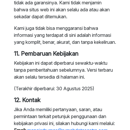
tidak ada garansinya. Kami tidak menjamin
bahwa situs web ini akan selalu ada atau akan
sekadar dapat ditemukan.
Kami juga tidak bisa menggaransi bahwa
informasi yang terdapat di sini adalah informasi
yang komplit, benar, akurat, dan tanpa kekeliruan.
11. Pembaruan Kebijakan
Kebijakan ini dapat diperbarui sewaktu-waktu
tanpa pemberitahuan sebelumnya. Versi terbaru
akan selalu tersedia di halaman ini.
(Terakhir diperbarui: 30 Agustus 2025)
12. Kontak
Jika Anda memiliki pertanyaan, saran, atau
permintaan terkait petunjuk penggunaan dan
kebijakan privasi ini, silakan hubungi kami melalui: